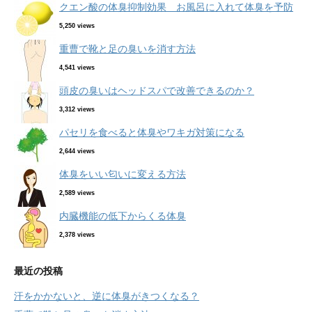
クエン酸の体臭抑制効果 お風呂に入れて体臭を予防
5,250 views
重曹で靴と足の臭いを消す方法
4,541 views
頭皮の臭いはヘッドスパで改善できるのか？
3,312 views
パセリを食べると体臭やワキガ対策になる
2,644 views
体臭をいい匂いに変える方法
2,589 views
内臓機能の低下からくる体臭
2,378 views
最近の投稿
汗をかかないと、逆に体臭がきつくなる？