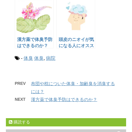
漢方薬で体臭予防
頭皮のニオイが気
はできるのか？
になる人にオスス
メのシャンプー
-
体臭
体臭
,
病院
PREV
布団や枕についた体臭・加齢臭を消臭する
には？
NEXT
漢方薬で体臭予防はできるのか？
購読する