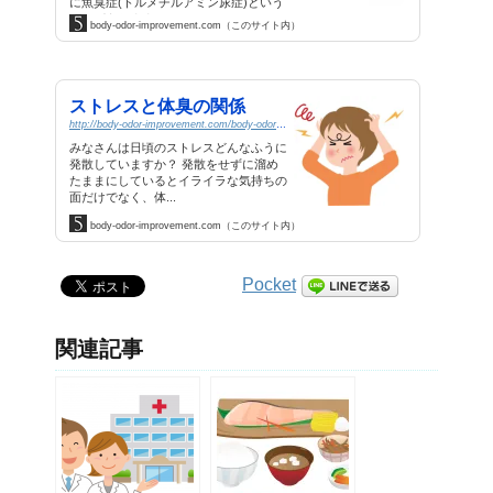
に魚臭症(トルメチルアミン尿症)という
ものがあります。 ...
body-odor-improvement.com（このサイト内）
ストレスと体臭の関係
http://body-odor-improvement.com/body-odor/relation-between-a-stress-and-a-body-odor.html
みなさんは日頃のストレスどんなふうに
発散していますか？ 発散をせずに溜め
たままにしているとイライラな気持ちの
面だけでなく、体...
body-odor-improvement.com（このサイト内）
Pocket
関連記事