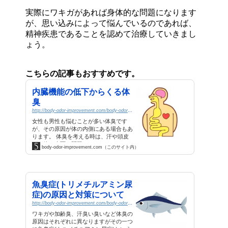
実際にワキガがあれば身体的な問題になります
が、思い込みによって悩んでいるのであれば、
精神疾患であることを認めて治療していきまし
ょう。
こちらの記事もおすすめです。
内臓機能の低下からくる体
臭
http://body-odor-improvement.com/body-odor/viscera.html
女性も男性も悩むことが多い体臭です
が、その原因が体の内側にある場合もあ
ります。 体臭を考える時は、汗や頭皮
など体の表面の問題...
body-odor-improvement.com（このサイト内）
魚臭症(トリメチルアミン尿
症)の原因と対策について
http://body-odor-improvement.com/body-odor/trimethylamine.html
ワキガや加齢臭、汗臭い臭いなど体臭の
原因はそれぞれに異なりますがその一つ