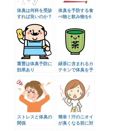
体臭は何科を受診
体臭を予防する食
すれば良いのか？
べ物と飲み物を6
つ紹介します
重曹は体臭予防に
緑茶に含まれるカ
効果あり
テキンで体臭を予
防
ストレスと体臭の
簡単！汗のニオイ
関係
が臭くなる前に対
策しましょう