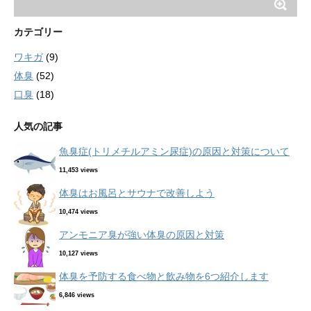
カテゴリー
ワキガ
(9)
体臭
(52)
口臭
(18)
人気の記事
魚臭症(トリメチルアミン尿症)の原因と対策について
11,453 views
体臭はお風呂とサウナで改善しよう
10,474 views
アンモニア臭が強い体臭の原因と対策
10,127 views
体臭を予防する食べ物と飲み物を6つ紹介します
6,846 views