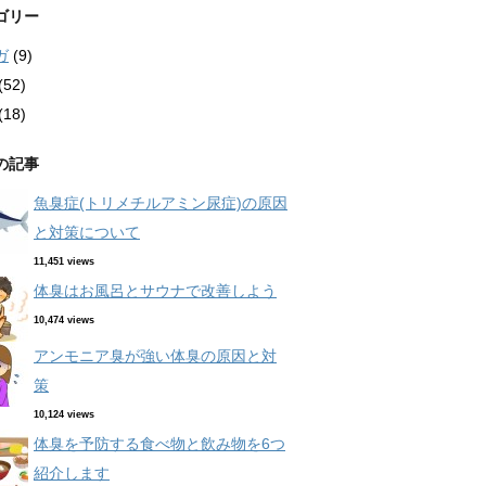
ゴリー
ガ
(9)
(52)
(18)
の記事
魚臭症(トリメチルアミン尿症)の原因
と対策について
11,451 views
体臭はお風呂とサウナで改善しよう
10,474 views
アンモニア臭が強い体臭の原因と対
策
10,124 views
体臭を予防する食べ物と飲み物を6つ
紹介します