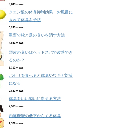
6,843 views
クエン酸の体臭抑制効果 お風呂に
入れて体臭を予防
5,249 views
重曹で靴と足の臭いを消す方法
4,541 views
頭皮の臭いはヘッドスパで改善でき
るのか？
3,312 views
パセリを食べると体臭やワキガ対策
になる
2,643 views
体臭をいい匂いに変える方法
2,589 views
内臓機能の低下からくる体臭
2,378 views