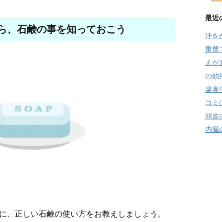
最近
ら、石鹸の事を知っておこう
汗を
重曹
えが
の効
楽臭
コミ
頭皮
内臓
に、正しい石鹸の使い方をお教えしましょう。